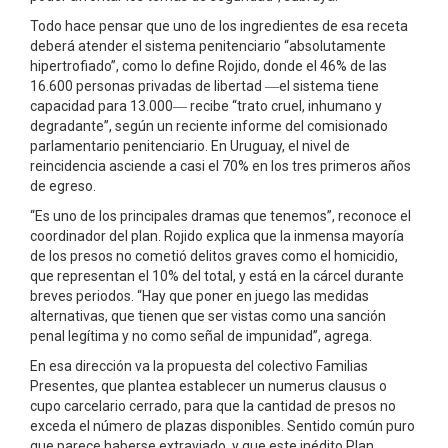
Todo hace pensar que uno de los ingredientes de esa receta
deberá atender el sistema penitenciario “absolutamente
hipertrofiado”, como lo define Rojido, donde el 46% de las
16.600 personas privadas de libertad ­―el sistema tiene
capacidad para 13.000­― recibe “trato cruel, inhumano y
degradante”, según un reciente informe del comisionado
parlamentario penitenciario. En Uruguay, el nivel de
reincidencia asciende a casi el 70% en los tres primeros años
de egreso.
“Es uno de los principales dramas que tenemos”, reconoce el
coordinador del plan. Rojido explica que la inmensa mayoría
de los presos no cometió delitos graves como el homicidio,
que representan el 10% del total, y está en la cárcel durante
breves periodos. “Hay que poner en juego las medidas
alternativas, que tienen que ser vistas como una sanción
penal legítima y no como señal de impunidad”, agrega.
En esa dirección va la propuesta del colectivo Familias
Presentes, que plantea establecer un numerus clausus o
cupo carcelario cerrado, para que la cantidad de presos no
exceda el número de plazas disponibles. Sentido común puro
que parece haberse extraviado, y que este inédito Plan