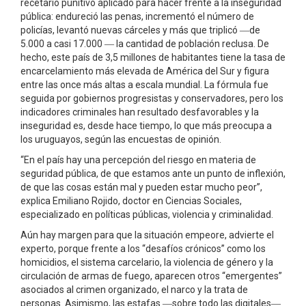
recetario punitivo aplicado para hacer frente a la inseguridad
pública: endureció las penas, incrementó el número de
policías, levantó nuevas cárceles y más que triplicó ­―de
5.000 a casi 17.000 ­― la cantidad de población reclusa. De
hecho, este país de 3,5 millones de habitantes tiene la tasa de
encarcelamiento más elevada de América del Sur y figura
entre las once más altas a escala mundial. La fórmula fue
seguida por gobiernos progresistas y conservadores, pero los
indicadores criminales han resultado desfavorables y la
inseguridad es, desde hace tiempo, lo que más preocupa a
los uruguayos, según las encuestas de opinión.
“En el país hay una percepción del riesgo en materia de
seguridad pública, de que estamos ante un punto de inflexión,
de que las cosas están mal y pueden estar mucho peor”,
explica Emiliano Rojido, doctor en Ciencias Sociales,
especializado en políticas públicas, violencia y criminalidad.
Aún hay margen para que la situación empeore, advierte el
experto, porque frente a los “desafíos crónicos” como los
homicidios, el sistema carcelario, la violencia de género y la
circulación de armas de fuego, aparecen otros “emergentes”
asociados al crimen organizado, el narco y la trata de
personas. Asimismo, las estafas ―sobre todo las digitales―