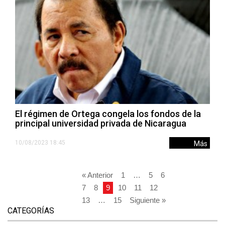
El régimen de Ortega congela los fondos de la
principal universidad privada de Nicaragua
10/08/2023 18:45
Más
« Anterior
1
…
5
6
7
8
9
10
11
12
13
…
15
Siguiente »
CATEGORÍAS