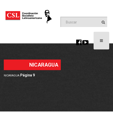
Toggle
navigati
NICARAGUA
Página 9
NICARAGUA