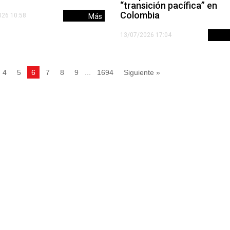
“transición pacífica” en
Colombia
026 10:58
Más
13/07/2026 17:04
4
5
6
7
8
9
...
1694
Siguiente »