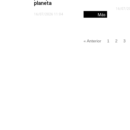
planeta
16/07/2
16/07/2026 11:04
Más
« Anterior
1
2
3