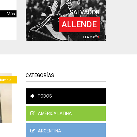
SALVADOR
Más
ALLENDE
LEA MAS
CATEGORÍAS
lombia
TODOS
AMÉRICA LATINA
ARGENTINA