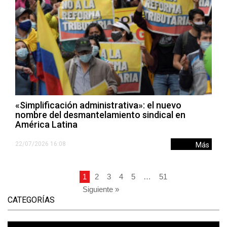
«Simplificación administrativa»: el nuevo
nombre del desmantelamiento sindical en
América Latina
22/07/2026 16:08
Más
1
2
3
4
5
…
51
Siguiente »
CATEGORÍAS