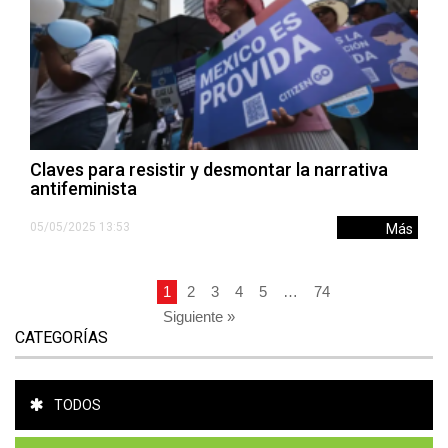
Claves para resistir y desmontar la narrativa
antifeminista
05/05/2025 13:53
Más
1
2
3
4
5
…
74
Siguiente »
CATEGORÍAS
TODOS