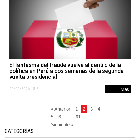
El fantasma del fraude vuelve al centro de la
política en Perú a dos semanas de la segunda
vuelta presidencial
22/05/2026 15:24
Más
« Anterior
1
2
3
4
5
6
…
61
Siguiente »
CATEGORÍAS