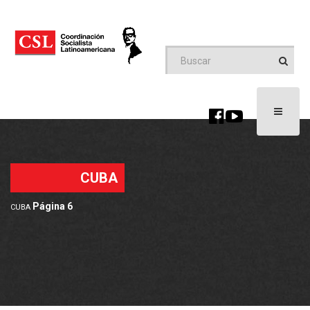
Toggle
navigati
CUBA
Página 6
CUBA