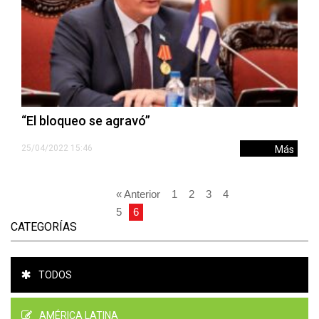
“El bloqueo se agravó”
25/04/2022 15:46
Más
« Anterior
1
2
3
4
5
6
CATEGORÍAS
TODOS
AMÉRICA LATINA