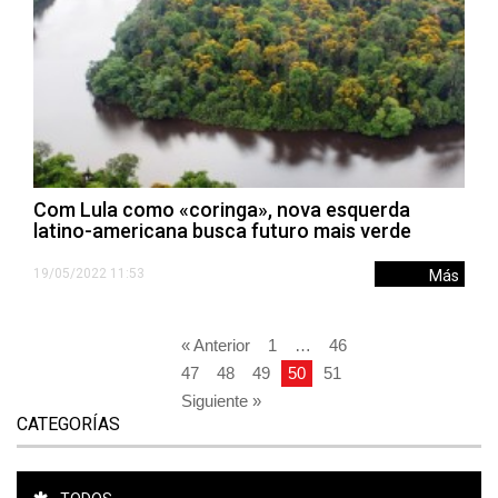
Com Lula como «coringa», nova esquerda
latino-americana busca futuro mais verde
19/05/2022 11:53
Más
« Anterior
1
…
46
47
48
49
50
51
Siguiente »
CATEGORÍAS