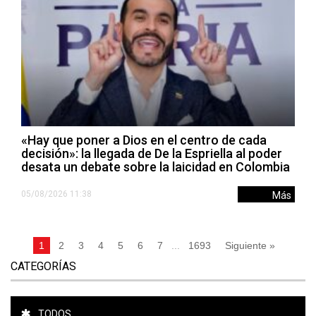
«Hay que poner a Dios en el centro de cada
decisión»: la llegada de De la Espriella al poder
desata un debate sobre la laicidad en Colombia
05/08/2026 11:38
Más
1
2
3
4
5
6
7
...
1693
Siguiente »
CATEGORÍAS
TODOS