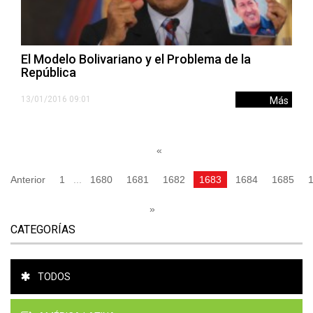
El Modelo Bolivariano y el Problema de la
República
13/01/2016 09:01
Más
«
Anterior
1
...
1680
1681
1682
1683
1684
1685
»
CATEGORÍAS
TODOS