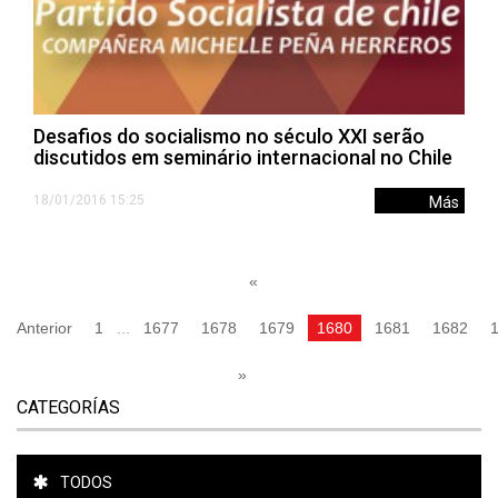
Desafios do socialismo no século XXI serão
discutidos em seminário internacional no Chile
18/01/2016 15:25
Más
«
Anterior
1
...
1677
1678
1679
1680
1681
1682
»
CATEGORÍAS
TODOS