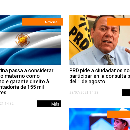
Noticias
ina passa a considerar
PRD pide a ciudadanos no
do materno como
participar en la consulta 
ho e garante direito à
del 1 de agosto
tadoria de 155 mil
res
28/07/2021 14:28
21 14:32
Más