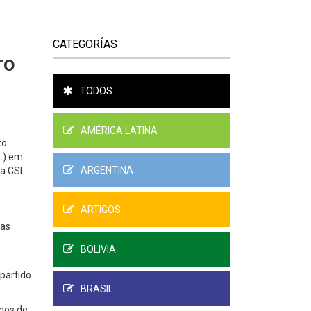
CATEGORÍAS
ro
TODOS
AMÉRICA LATINA
to
L) em
ARGENTINA
na CSL.
ARTIGOS
tas
BOLIVIA
 partido
BRASIL
nos de