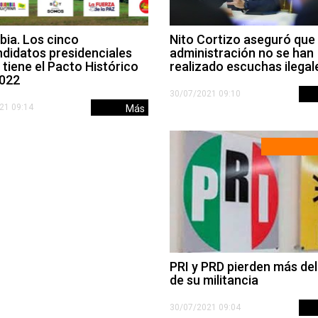
ia. Los cinco
Nito Cortizo aseguró que
didatos presidenciales
administración no se han
 tiene el Pacto Histórico
realizado escuchas ilegal
2022
30/07/2021 09:10
21 09:14
Más
PRI y PRD pierden más de
de su militancia
30/07/2021 09:04