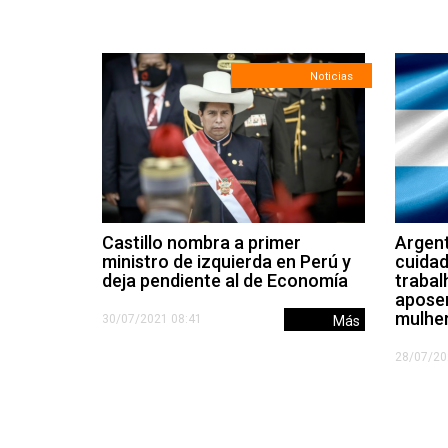
Noticias
Castillo nombra a primer
Argent
ministro de izquierda en Perú y
cuida
deja pendiente al de Economía
trabal
aposen
mulhe
30/07/2021 08:41
Más
28/07/20