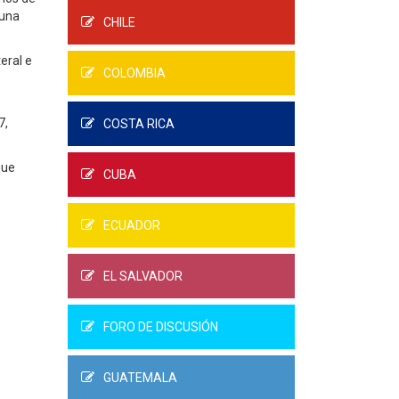
muna
CHILE
eral e
COLOMBIA
7,
COSTA RICA
que
CUBA
ECUADOR
EL SALVADOR
FORO DE DISCUSIÓN
GUATEMALA