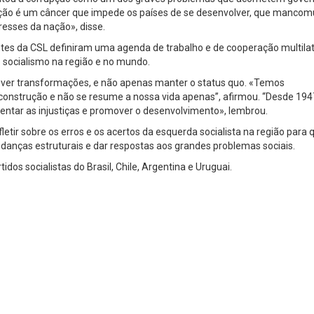
pção é um câncer que impede os países de se desenvolver, que manco
resses da nação», disse.
antes da CSL definiram uma agenda de trabalho e de cooperação multilat
 socialismo na região e no mundo.
over transformações, e não apenas manter o status quo. «Temos
construção e não se resume a nossa vida apenas”, afirmou. “Desde 194
entar as injustiças e promover o desenvolvimento», lembrou.
etir sobre os erros e os acertos da esquerda socialista na região para 
anças estruturais e dar respostas aos grandes problemas sociais.
dos socialistas do Brasil, Chile, Argentina e Uruguai.