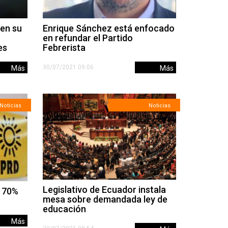
 en su
Enrique Sánchez está enfocado
en refundar el Partido
es
Febrerista
30/07/2021 09:06
Más
Más
Noticias
Noticias
Legislativo de Ecuador instala
l 70%
mesa sobre demandada ley de
educación
Más