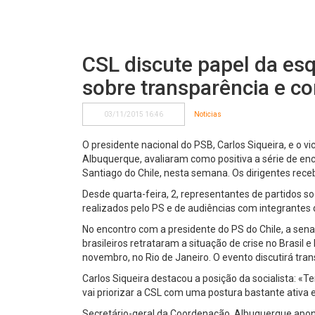
CSL discute papel da es
sobre transparência e c
03/11/2015 16:46
Noticias
O presidente nacional do PSB, Carlos Siqueira, e o v
Albuquerque, avaliaram como positiva a série de e
Santiago do Chile, nesta semana. Os dirigentes rece
Desde quarta-feira, 2, representantes de partidos soc
realizados pelo PS e de audiências com integrantes d
No encontro com a presidente do PS do Chile, a senad
brasileiros retrataram a situação de crise no Brasil 
novembro, no Rio de Janeiro. O evento discutirá tra
Carlos Siqueira destacou a posição da socialista: «T
vai priorizar a CSL com uma postura bastante ativa e
Secretário-geral da Coordenação, Albuquerque ap