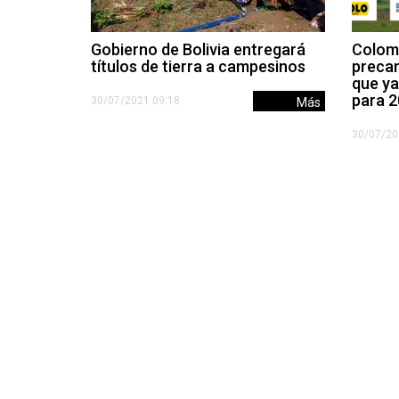
Gobierno de Bolivia entregará
Colomb
títulos de tierra a campesinos
precan
que ya
para 
30/07/2021 09:18
Más
30/07/20