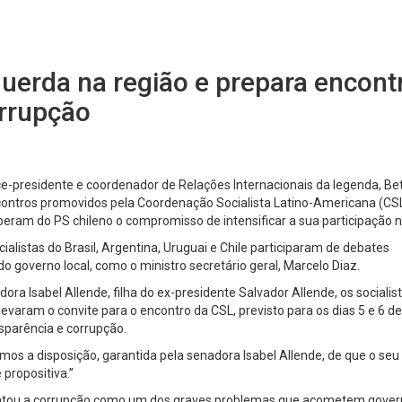
querda na região e prepara encont
orrupção
ice-presidente e coordenador de Relações Internacionais da legenda, Be
ncontros promovidos pela Coordenação Socialista Latino-Americana (CS
beram do PS chileno o compromisso de intensificar a sua participação 
ialistas do Brasil, Argentina, Uruguai e Chile participaram de debates
o governo local, como o ministro secretário geral, Marcelo Diaz.
ora Isabel Allende, filha do ex-presidente Salvador Allende, os socialis
e levaram o convite para o encontro da CSL, previsto para os dias 5 e 6 de
nsparência e corrupção.
emos a disposição, garantida pela senadora Isabel Allende, de que o seu
 propositiva.”
ontou a corrupção como um dos graves problemas que acometem gover